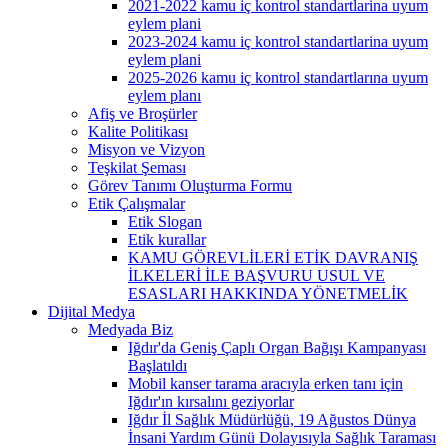
2021-2022 kamu iç kontrol standartlarina uyum
eylem plani
2023-2024 kamu iç kontrol standartlarina uyum
eylem plani
2025-2026 kamu iç kontrol standartlarına uyum
eylem planı
Afiş ve Broşürler
Kalite Politikası
Misyon ve Vizyon
Teşkilat Şeması
Görev Tanımı Oluşturma Formu
Etik Çalışmalar
Etik Slogan
Etik kurallar
KAMU GÖREVLİLERİ ETİK DAVRANIŞ
İLKELERİ İLE BAŞVURU USUL VE
ESASLARI HAKKINDA YÖNETMELİK
Dijital Medya
Medyada Biz
Iğdır'da Geniş Çaplı Organ Bağışı Kampanyası
Başlatıldı
Mobil kanser tarama aracıyla erken tanı için
Iğdır'ın kırsalını geziyorlar
Iğdır İl Sağlık Müdürlüğü, 19 Ağustos Dünya
İnsani Yardım Günü Dolayısıyla Sağlık Taraması