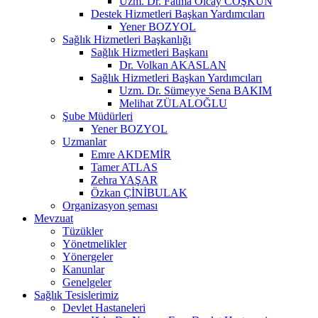
Uzm. Dr. Fatma Olcay COŞKUN
Destek Hizmetleri Başkan Yardımcıları
Yener BOZYOL
Sağlık Hizmetleri Başkanlığı
Sağlık Hizmetleri Başkanı
Dr. Volkan AKASLAN
Sağlık Hizmetleri Başkan Yardımcıları
Uzm. Dr. Sümeyye Sena BAKIM
Melihat ZÜLALOĞLU
Şube Müdürleri
Yener BOZYOL
Uzmanlar
Emre AKDEMİR
Tamer ATLAS
Zehra YAŞAR
Özkan ÇİNİBULAK
Organizasyon şeması
Mevzuat
Tüzükler
Yönetmelikler
Yönergeler
Kanunlar
Genelgeler
Sağlık Tesislerimiz
Devlet Hastaneleri