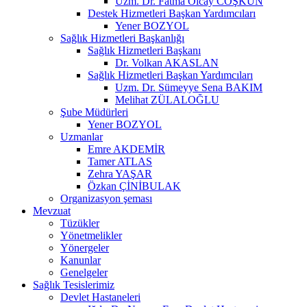
Uzm. Dr. Fatma Olcay COŞKUN
Destek Hizmetleri Başkan Yardımcıları
Yener BOZYOL
Sağlık Hizmetleri Başkanlığı
Sağlık Hizmetleri Başkanı
Dr. Volkan AKASLAN
Sağlık Hizmetleri Başkan Yardımcıları
Uzm. Dr. Sümeyye Sena BAKIM
Melihat ZÜLALOĞLU
Şube Müdürleri
Yener BOZYOL
Uzmanlar
Emre AKDEMİR
Tamer ATLAS
Zehra YAŞAR
Özkan ÇİNİBULAK
Organizasyon şeması
Mevzuat
Tüzükler
Yönetmelikler
Yönergeler
Kanunlar
Genelgeler
Sağlık Tesislerimiz
Devlet Hastaneleri