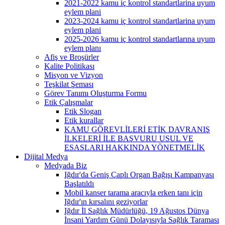
2021-2022 kamu iç kontrol standartlarina uyum
eylem plani
2023-2024 kamu iç kontrol standartlarina uyum
eylem plani
2025-2026 kamu iç kontrol standartlarına uyum
eylem planı
Afiş ve Broşürler
Kalite Politikası
Misyon ve Vizyon
Teşkilat Şeması
Görev Tanımı Oluşturma Formu
Etik Çalışmalar
Etik Slogan
Etik kurallar
KAMU GÖREVLİLERİ ETİK DAVRANIŞ
İLKELERİ İLE BAŞVURU USUL VE
ESASLARI HAKKINDA YÖNETMELİK
Dijital Medya
Medyada Biz
Iğdır'da Geniş Çaplı Organ Bağışı Kampanyası
Başlatıldı
Mobil kanser tarama aracıyla erken tanı için
Iğdır'ın kırsalını geziyorlar
Iğdır İl Sağlık Müdürlüğü, 19 Ağustos Dünya
İnsani Yardım Günü Dolayısıyla Sağlık Taraması