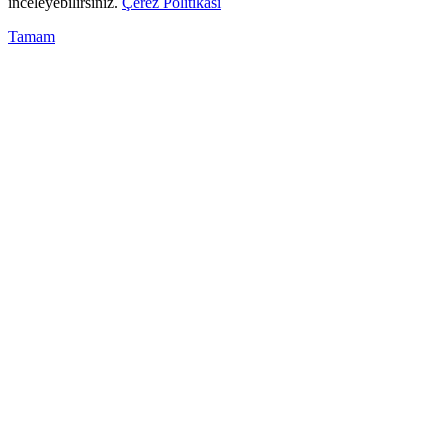
inceleyebilirsiniz.
Çerez Politikası
Tamam