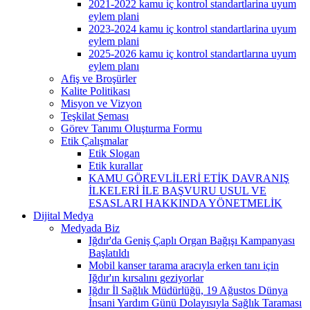
2021-2022 kamu iç kontrol standartlarina uyum
eylem plani
2023-2024 kamu iç kontrol standartlarina uyum
eylem plani
2025-2026 kamu iç kontrol standartlarına uyum
eylem planı
Afiş ve Broşürler
Kalite Politikası
Misyon ve Vizyon
Teşkilat Şeması
Görev Tanımı Oluşturma Formu
Etik Çalışmalar
Etik Slogan
Etik kurallar
KAMU GÖREVLİLERİ ETİK DAVRANIŞ
İLKELERİ İLE BAŞVURU USUL VE
ESASLARI HAKKINDA YÖNETMELİK
Dijital Medya
Medyada Biz
Iğdır'da Geniş Çaplı Organ Bağışı Kampanyası
Başlatıldı
Mobil kanser tarama aracıyla erken tanı için
Iğdır'ın kırsalını geziyorlar
Iğdır İl Sağlık Müdürlüğü, 19 Ağustos Dünya
İnsani Yardım Günü Dolayısıyla Sağlık Taraması