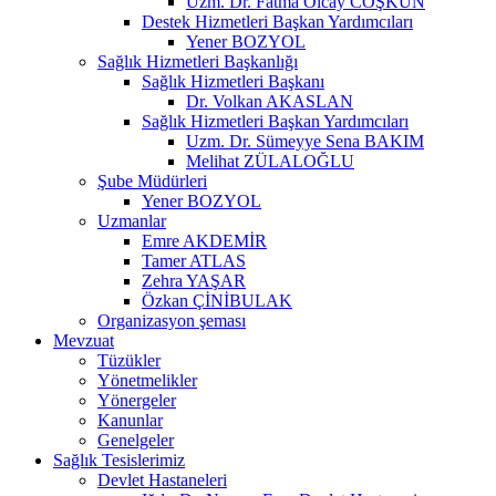
Uzm. Dr. Fatma Olcay COŞKUN
Destek Hizmetleri Başkan Yardımcıları
Yener BOZYOL
Sağlık Hizmetleri Başkanlığı
Sağlık Hizmetleri Başkanı
Dr. Volkan AKASLAN
Sağlık Hizmetleri Başkan Yardımcıları
Uzm. Dr. Sümeyye Sena BAKIM
Melihat ZÜLALOĞLU
Şube Müdürleri
Yener BOZYOL
Uzmanlar
Emre AKDEMİR
Tamer ATLAS
Zehra YAŞAR
Özkan ÇİNİBULAK
Organizasyon şeması
Mevzuat
Tüzükler
Yönetmelikler
Yönergeler
Kanunlar
Genelgeler
Sağlık Tesislerimiz
Devlet Hastaneleri