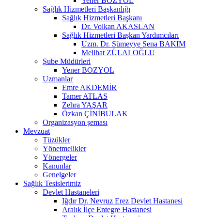
Yener BOZYOL
Sağlık Hizmetleri Başkanlığı
Sağlık Hizmetleri Başkanı
Dr. Volkan AKASLAN
Sağlık Hizmetleri Başkan Yardımcıları
Uzm. Dr. Sümeyye Sena BAKIM
Melihat ZÜLALOĞLU
Şube Müdürleri
Yener BOZYOL
Uzmanlar
Emre AKDEMİR
Tamer ATLAS
Zehra YAŞAR
Özkan ÇİNİBULAK
Organizasyon şeması
Mevzuat
Tüzükler
Yönetmelikler
Yönergeler
Kanunlar
Genelgeler
Sağlık Tesislerimiz
Devlet Hastaneleri
Iğdır Dr. Nevruz Erez Devlet Hastanesi
Aralık İlçe Entegre Hastanesi