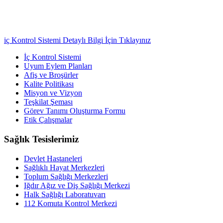
iç Kontrol Sistemi Detaylı Bilgi İçin Tıklayınız
İç Kontrol Sistemi
Uyum Eylem Planları
Afiş ve Broşürler
Kalite Politikası
Misyon ve Vizyon
Teşkilat Şeması
Görev Tanımı Oluşturma Formu
Etik Çalışmalar
Sağlık Tesislerimiz
Devlet Hastaneleri
Sağlıklı Hayat Merkezleri
Toplum Sağlığı Merkezleri
Iğdır Ağız ve Diş Sağlığı Merkezi
Halk Sağlığı Laboratuvarı
112 Komuta Kontrol Merkezi