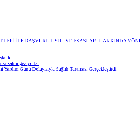
KELERİ İLE BAŞVURU USUL VE ESASLARI HAKKINDA YÖ
latıldı
 kırsalını geziyorlar
ni Yardım Günü Dolayısıyla Sağlık Taraması Gerçekleştirdi