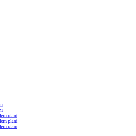
nı
nı
lem plani
lem plani
lem planı