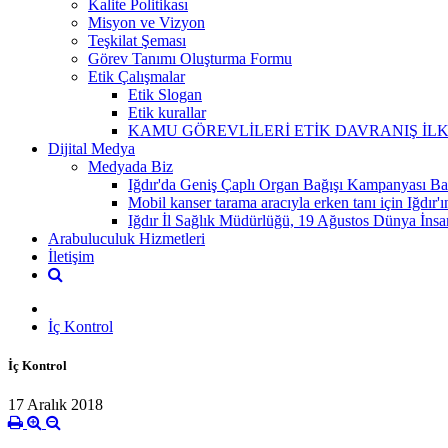
Kalite Politikası
Misyon ve Vizyon
Teşkilat Şeması
Görev Tanımı Oluşturma Formu
Etik Çalışmalar
Etik Slogan
Etik kurallar
KAMU GÖREVLİLERİ ETİK DAVRANIŞ İL
Dijital Medya
Medyada Biz
Iğdır'da Geniş Çaplı Organ Bağışı Kampanyası Baş
Mobil kanser tarama aracıyla erken tanı için Iğdır'ın
Iğdır İl Sağlık Müdürlüğü, 19 Ağustos Dünya İnsa
Arabuluculuk Hizmetleri
İletişim
İç Kontrol
İç Kontrol
17 Aralık 2018