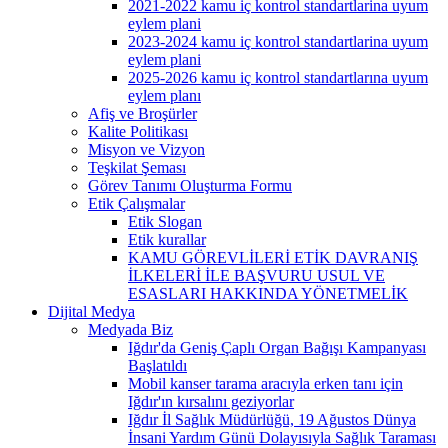
2021-2022 kamu iç kontrol standartlarina uyum
eylem plani
2023-2024 kamu iç kontrol standartlarina uyum
eylem plani
2025-2026 kamu iç kontrol standartlarına uyum
eylem planı
Afiş ve Broşürler
Kalite Politikası
Misyon ve Vizyon
Teşkilat Şeması
Görev Tanımı Oluşturma Formu
Etik Çalışmalar
Etik Slogan
Etik kurallar
KAMU GÖREVLİLERİ ETİK DAVRANIŞ
İLKELERİ İLE BAŞVURU USUL VE
ESASLARI HAKKINDA YÖNETMELİK
Dijital Medya
Medyada Biz
Iğdır'da Geniş Çaplı Organ Bağışı Kampanyası
Başlatıldı
Mobil kanser tarama aracıyla erken tanı için
Iğdır'ın kırsalını geziyorlar
Iğdır İl Sağlık Müdürlüğü, 19 Ağustos Dünya
İnsani Yardım Günü Dolayısıyla Sağlık Taraması