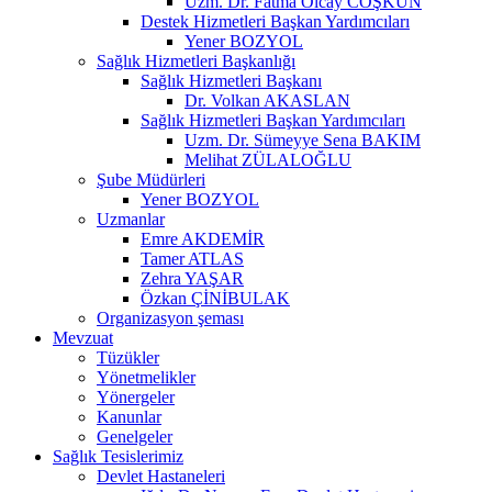
Uzm. Dr. Fatma Olcay COŞKUN
Destek Hizmetleri Başkan Yardımcıları
Yener BOZYOL
Sağlık Hizmetleri Başkanlığı
Sağlık Hizmetleri Başkanı
Dr. Volkan AKASLAN
Sağlık Hizmetleri Başkan Yardımcıları
Uzm. Dr. Sümeyye Sena BAKIM
Melihat ZÜLALOĞLU
Şube Müdürleri
Yener BOZYOL
Uzmanlar
Emre AKDEMİR
Tamer ATLAS
Zehra YAŞAR
Özkan ÇİNİBULAK
Organizasyon şeması
Mevzuat
Tüzükler
Yönetmelikler
Yönergeler
Kanunlar
Genelgeler
Sağlık Tesislerimiz
Devlet Hastaneleri